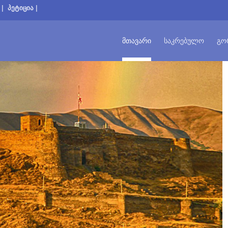
|
პეტიცია
|
ᲛᲗᲐᲕᲐᲠᲘ
ᲡᲐᲙᲠᲔᲑᲣᲚᲝ
ᲒᲝ