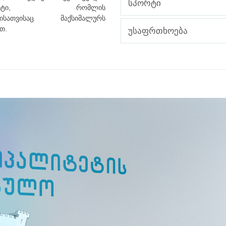
სპორტი
რიტეტი, რომლის
ბისათვისაც მაქსიმალურს
თ.
უსაფრთხოება