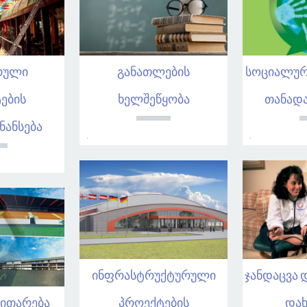
რული
განათლების
სოციალურ
ების
ხელშეწყობა
თანადა
ნანსება
.
.
ინფრასტრუქტურული
ჯანდაცვა 
ვითარება
პროექტების
დახ