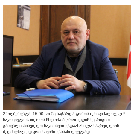
22თებერვალს 15:00 სთ-ზე ჩატარდა გორის მუნიციპალიტეტის
საკრებულოს ბიუროს სხდომა.ბიურომ დღის წესრიგით
გათვალისწინებული საკითხები გადაანაწილა საკრებულოს
მუდმივმოქმედ კომისიებში განსახილველად.