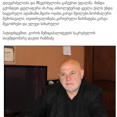
დღეგრძელობა და მზეგრძელობა გაჩუქოთ უფალმა. მინდა
გქონდეთ ყველაფერი ის,რაც აბსოლუტურად ყველა ქალს უნდა:
საყვარელი ადამიანი,მყარი ოჯახი,კარგი შვილები,ნორმალური
შემოსავალი, თვითრეალიზება,კარიერული წარმატება,კარგი
მეგობრები და ულევი სიხარული!
პატივისცემით, გორის მუნიციპალიტეტის საკრებულოს
თავმჯდომარე დავით რაზმაძე