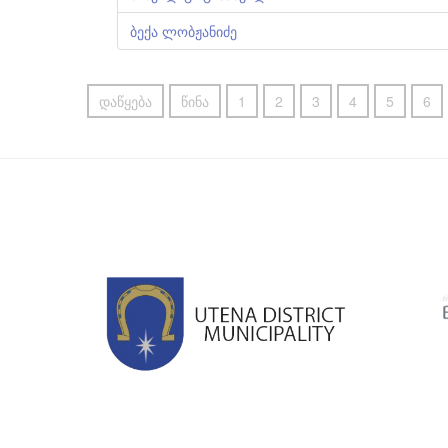
ბექა ლობჟანიძე
დაწყება
წინა
1
2
3
4
5
6