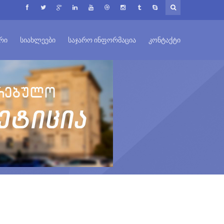
ᲠᲘ
ᲡᲘᲐᲮᲚᲔᲔᲑᲘ
ᲡᲐᲯᲐᲠᲝ ᲘᲜᲤᲝᲠᲛᲐᲪᲘᲐ
ᲙᲝᲜᲢᲐᲥᲢᲘ