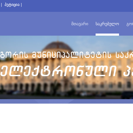
|
პეტიცია
|
ᲛᲗᲐᲕᲐᲠᲘ
ᲡᲐᲙᲠᲔᲑᲣᲚᲝ
ᲒᲝ