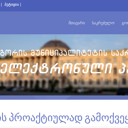
|
პეტიცია
|
ᲛᲗᲐᲕᲐᲠᲘ
ᲡᲐᲙᲠᲔᲑᲣᲚᲝ
ᲒᲝ
ს პროაქტიულად გამოქვეყ