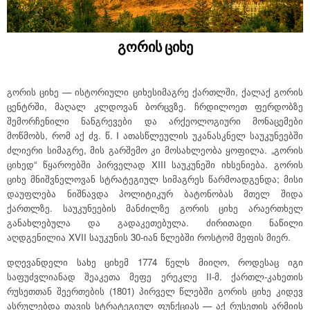
საკრებულოს აპარატი
ბიუჯეტი
გენდერული საბჭო
მუნიციპალიტეტის სიმბოლიკა
გორის ციხე
სამუშაო ჯგუფები
საშტატო ნუსხა და თანამდებობრივი სარგო
2021 - 2025 წლის საკრებულოს წევრები
რეგლამენტი
გორის ციხე — ისტორიული ციხესიმაგრე ქართლში, ქალაქ გორის
ცენტრში, მაღალ კლდოვან ბორცვზე. ჩრდილოეთ ფერდობზე
საჯარო ინფორმაციის პროაქტიულად გამოქვეყნების
შემორჩენილი ნანგრევები და არქეოლოგიური მონაცემები
მოწმობს, რომ აქ ძვ. წ. I ათასწლეულის უკანასკნელ საუკუნეებში
წესი
ძლიერი სიმაგრე, მის გარშემო კი მოსახლეობა ყოფილა. „გორის
ციხედ“ წყაროებში პირველად XIII საუკუნეში იხსენიება. გორის
ელექტრონული საქმის წარმოების წესი
ციხე მნიშვნელოვან სტრატეგიულ სიმაგრეს წარმოადგენდა; მისი
დაუფლება ნიშნავდა პოლიტიკურ ბატონობას მთელ შიდა
საკრებულოს სამუშაო გეგმები
ქართლზე. საუკუნეების მანძილზე გორის ციხე არაერთხელ
განახლებულა და გადაკეთებულა. ძირითადი ნაწილი
აღდგენილია XVII საუკუნის 30-იან წლებში როსტომ მეფის მიერ.
დღევანდელი სახე ციხემ 1774 წელს მიიღო, როდესაც იგი
საფუძვლიანად შეაკეთა მეფე ერეკლე II-მ. ქართლ-კახეთის
რუსეთთან შეერთების (1801) პირველ წლებში გორის ციხე კიდევ
ასრულებდა თავის სტრატეგიულ ფუნქციას — აქ რუსეთის არმიის