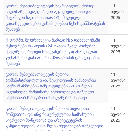
საკრებულოს აპარატი
ბიუჯეტი
გორის მუნიციპალიტეტის საკრებულოს მორიგ
11
სხდომაზე გადაუდებელი აუცილებლობის გამო
ივლისი
გენდერული საბჭო
მუნიციპალიტეტის სიმბოლიკა
შეტანილი საკითხის თაობაზე მიღებული
2025
გადაწყვეტილების გასაჩივრების წესის განმარტების
სამუშაო ჯგუფები
საშტატო ნუსხა და თანამდებობრივი სარგო
შესახებ
2021 - 2025 წლის საკრებულოს წევრები
რეგლამენტი
ქ. გორში, მეჯვრისხევის ბარაკი №5 დასახლებაში
11
მცხოვრები ოჯახების (24 ოჯახი) წყალარინების
ივლისი
საჯარო ინფორმაციის პროაქტიულად გამოქვეყნების
ქსელზე მიერეთების საფასურის გადასახდელად
2025
ფინანსური დახმარების პროგრამის დამტკიცების
წესი
შესახებ
ელექტრონული საქმის წარმოების წესი
გორის მუნიციპალიტეტის მერიის
11
ადმინისტრაციული და შესყიდვების სამსახურის
ივლისი
საკრებულოს სამუშაო გეგმები
საქმისწარმოების განყოფილების 2024 წლის
2025
ივლისიდან მიმდინარე პერიოდამდე გაწეული
საქმიანობის ანგარიშის შეფასების შესახებ
გორის მუნიციპალიტეტის მერიის სივრცითი
11
მოწყობისა და ინფრასტრუქტურის სამსახურის
ივლისი
სივრცითი მოწყობისა და არქიტექტურის
2025
განყოფილების 2024 წლის ივლისიდან განვლილი