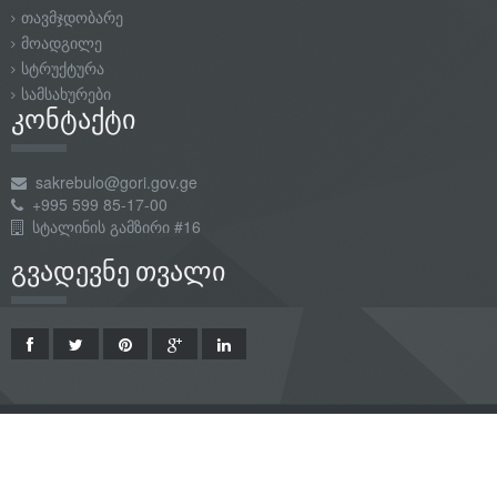
თავმჯდობარე
მოადგილე
სტრუქტურა
სამსახურები
კონტაქტი
sakrebulo@gori.gov.ge
+995 599 85-17-00
სტალინის გამზირი #16
გვადევნე თვალი
Copyright © {2018} გორის მუნიციპალიტეტის საკრებულო